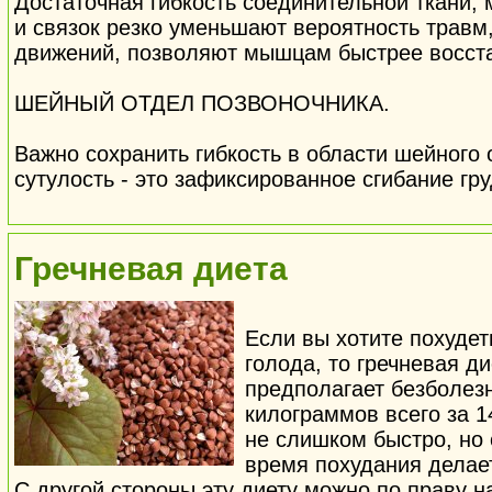
Достаточная гибкость соединительной ткани, 
и связок резко уменьшают вероятность травм
движений, позволяют мышцам быстрее восста
ШЕЙНЫЙ ОТДЕЛ ПОЗВОНОЧНИКА.
Важно сохранить гибкость в области шейного 
сутулость - это зафиксированное сгибание гр
Гречневая диета
Если вы хотите похудет
голода, то гречневая д
предполагает безболез
килограммов всего за 1
не слишком быстро, но 
время похудания делае
С другой стороны эту диету можно по праву н