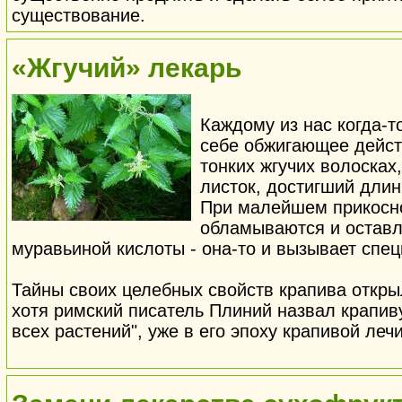
существование.
«Жгучий» лекарь
Каждому из нас когда-т
себе обжигающее действ
тонких жгучих волоска
листок, достигший длин
При малейшем прикосно
обламываются и оставл
муравьиной кислоты - она-то и вызывает спе
Тайны своих целебных свойств крапива откры
хотя римский писатель Плиний назвал крапив
всех растений", уже в его эпоху крапивой ле