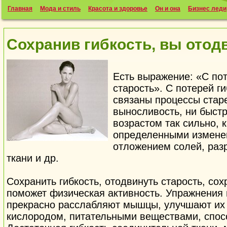
Главная
Мода и стиль
Красота и здоровье
Он и она
Бизнес леди
Сохранив гибкость, вы отод
Есть выражение: «С пот
старость». С потерей г
связаны процессы старе
выносливость, ни быст
возрастом так сильно, к
определенными изменен
отложением солей, раз
ткани и др.
Сохранить гибкость, отодвинуть старость, сох
поможет физическая активность. Упражнения 
прекрасно расслабляют мышцы, улучшают их 
кислородом, питательными веществами, спо