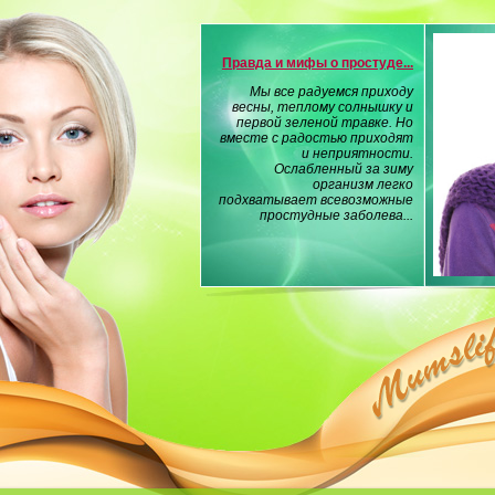
Правда и мифы о простуде...
Мы все радуемся приходу
весны, теплому солнышку и
первой зеленой травке. Но
вместе с радостью приходят
и неприятности.
Ослабленный за зиму
организм легко
подхватывает всевозможные
простудные заболева...