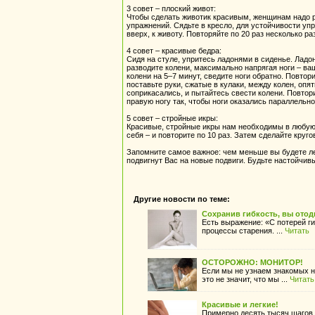
3 совет – плоский живот:
Чтобы сделать животик красивым, женщинам надо р
упражнений. Сядьте в кресло, для устойчивости упр
вверх, к животу. Повторяйте по 20 раз несколько раз
4 совет – красивые бедра:
Сидя на стуле, упритесь ладонями в сиденье. Ладо
разводите колени, максимально напрягая ноги – ва
колени на 5–7 минут, сведите ноги обратно. Повтор
поставьте руки, сжатые в кулаки, между колен, опя
соприкасались, и пытайтесь свести колени. Повтор
правую ногу так, чтобы ноги оказались параллельно
5 совет – стройные икры:
Красивые, стройные икры нам необходимы в любую п
себя – и повторите по 10 раз. Затем сделайте круго
Запомните самое важное: чем меньше вы будете ле
подвигнут Вас на новые подвиги. Будьте настойчивы
Другие новости по теме:
Сохранив гибкость, вы отод
Есть выражение: «С потерей ги
процессы старения. ...
Читать
ОСТОРОЖНО: МОНИТОР!
Если мы не узнаем знакомых н
это не значит, что мы ...
Читать
Красивые и легкие!
Примерно десять тысяч шагов 