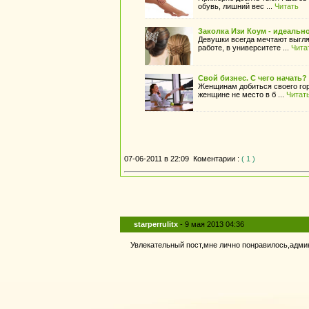
обувь, лишний вес ...
Читать
Заколка Изи Коум - идеальн
Девушки всегда мечтают выгляд
работе, в университете ...
Чита
Свой бизнес. С чего начать?
Женщинам добиться своего гор
женщине не место в б ...
Читат
07-06-2011 в 22:09
Коментарии :
( 1 )
starperrulitx
- 9 мая 2013 04:36
Увлекательный пост,мне лично понравилось,админ,