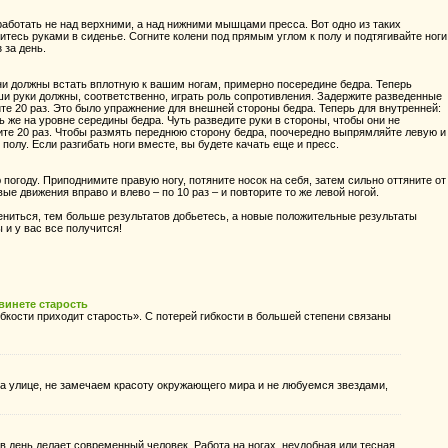
аботать не над верхними, а над нижними мышцами пресса. Вот одно из таких
итесь руками в сиденье. Согните колени под прямым углом к полу и подтягивайте ноги
 за день.
ни должны встать вплотную к вашим ногам, примерно посередине бедра. Теперь
ши руки должны, соответственно, играть роль сопротивления. Задержите разведенные
ите 20 раз. Это было упражнение для внешней стороны бедра. Теперь для внутренней:
ть же на уровне середины бедра. Чуть разведите руки в стороны, чтобы они не
ите 20 раз. Чтобы размять переднюю сторону бедра, поочередно выпрямляйте левую и
 полу. Если разгибать ноги вместе, вы будете качать еще и пресс.
огоду. Приподнимите правую ногу, потяните носок на себя, затем сильно оттяните от
вые движения вправо и влево – по 10 раз – и повторите то же левой ногой.
ниться, тем больше результатов добьетесь, а новые положительные результаты
 и у вас все получится!
винете старость
бкости приходит старость». С потерей гибкости в большей степени связаны
а улице, не замечаем красоту окружающего мира и не любуемся звездами,
в день делает современный человек. Работа на ногах, неудобная или тесная