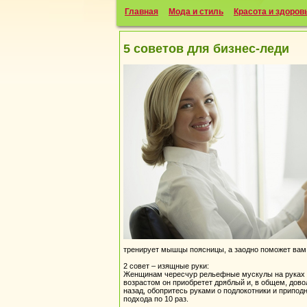
Главная
Мода и стиль
Красота и здоров
5 советов для бизнес-леди
тренирует мышцы поясницы, а заодно поможет вам
2 совет – изящные руки:
Женщинам чересчур рельефные мускулы на руках ни 
возрастом он приобретет дряблый и, в общем, дово
назад, обопритесь руками о подлокотники и приподн
подхода по 10 раз.