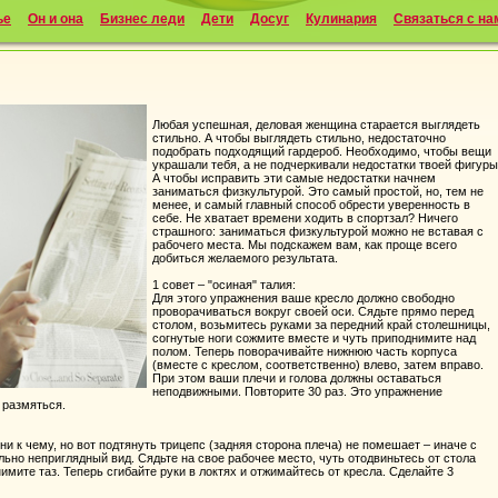
ье
Он и она
Бизнес леди
Дети
Досуг
Кулинария
Связаться с на
Любая успешная, деловая женщина старается выглядеть
стильно. А чтобы выглядеть стильно, недостаточно
подобрать подходящий гардероб. Необходимо, чтобы вещи
украшали тебя, а не подчеркивали недостатки твоей фигуры
А чтобы исправить эти самые недостатки начнем
заниматься физкультурой. Это самый простой, но, тем не
менее, и самый главный способ обрести уверенность в
себе. Не хватает времени ходить в спортзал? Ничего
страшного: заниматься физкультурой можно не вставая с
рабочего места. Мы подскажем вам, как проще всего
добиться желаемого результата.
1 совет – "осиная" талия:
Для этого упражнения ваше кресло должно свободно
проворачиваться вокруг своей оси. Сядьте прямо перед
столом, возьмитесь руками за передний край столешницы,
согнутые ноги сожмите вместе и чуть приподнимите над
полом. Теперь поворачивайте нижнюю часть корпуса
(вместе с креслом, соответственно) влево, затем вправо.
При этом ваши плечи и голова должны оставаться
неподвижными. Повторите 30 раз. Это упражнение
 размяться.
к чему, но вот подтянуть трицепс (задняя сторона плеча) не помешает – иначе с
льно неприглядный вид. Сядьте на свое рабочее место, чуть отодвиньтесь от стола
имите таз. Теперь сгибайте руки в локтях и отжимайтесь от кресла. Сделайте 3