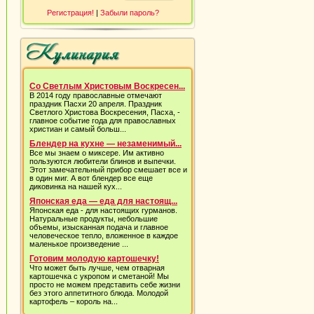
Регистрация!
|
Забыли пароль?
Со Светлым Христовым Воскресен...
В 2014 году православные отмечают
праздник Пасхи 20 апреля. Праздник
Светлого Христова Воскресения, Пасха, -
главное событие года для православных
христиан и самый больш...
Блендер на кухне — незаменимый...
Все мы знаем о миксере. Им активно
пользуются любители блинов и выпечки.
Этот замечательный прибор смешает все и
в один миг. А вот блендер все еще
диковинка на нашей кух...
Японская еда — еда для настоящ...
Японская еда - для настоящих гурманов.
Натуральные продукты, небольшие
объемы, изысканная подача и главное
человеческое тепло, вложенное в каждое
маленькое произведение ...
Готовим молодую картошечку!
Что может быть лучше, чем отварная
картошечка с укропом и сметаной! Мы
просто не можем представить себе жизни
без этого аппетитного блюда. Молодой
картофель – король на...