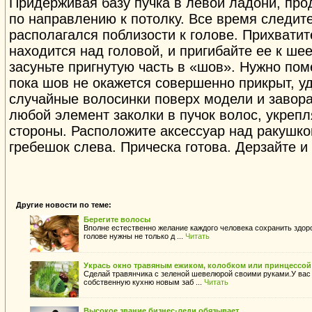
Придерживая базу пучка в левой ладони, про
по направлению к потолку. Все время следите
располагался поблизости к голове. Прихватит
находится над головой, и пригибайте ее к шее
засуньте пригнутую часть в «шов». Нужно пом
пока шов не окажется совершенно прикрыт, уд
случайные волосинки поверх модели и завора
любой элемент заколки в пучок волос, укрепл
стороны. Расположите аксессуар над ракушко
гребешок слева. Прическа готова. Дерзайте и 
Другие новости по теме:
Берегите волосы
Вполне естественно желание каждого человека сохранить здор
голове нужны не только д ...
Читать
Укрась окно травяным ежиком, колобком или принцессой
Сделай травянчика с зеленой шевелюрой своими руками.У вас
собственную кухню новым заб ...
Читать
Высокое звание бизнес-леди обязывает…