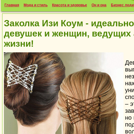
Главная
Мода и стиль
Красота и здоровье
Он и она
Бизнес леди
Заколка Изи Коум - идеальн
девушек и женщин, ведущих
жизни!
Де
вы
нез
нах
уни
спо
– э
за
но
по
вол