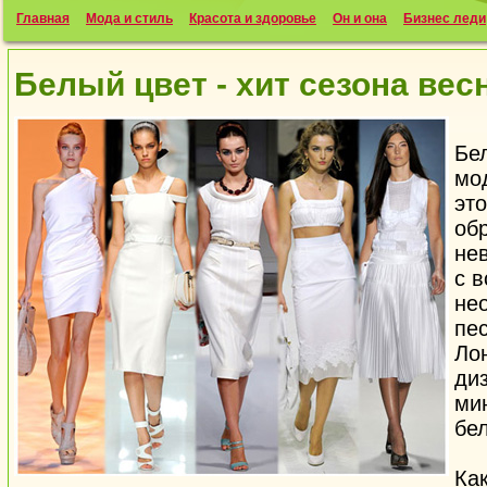
Главная
Мода и стиль
Красота и здоровье
Он и она
Бизнес леди
Белый цвет - хит сезона вес
Бе
мо
эт
об
не
с 
не
пе
Ло
ди
ми
бе
Ка