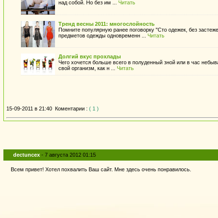
над собой. Но без им ...
Читать
Тренд весны 2011: многослойность
Помните популярную ранее поговорку "Сто одежек, без застеж
предметов одежды одновременн ...
Читать
Долгий вкус прохлады
Чего хочется больше всего в полуденный зной или в час небыв
свой организм, как н ...
Читать
15-09-2011 в 21:40
Коментарии :
( 1 )
dectuncex
- 7 августа 2012 01:15
Всем привет! Хотел похвалить Ваш сайт. Мне здесь очень понравилось.