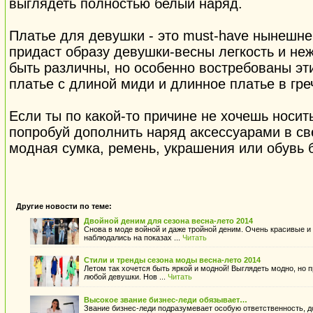
выглядеть полностью белый наряд.
Платье для девушки - это must-have нынешнег
придаст образу девушки-весны легкость и не
быть различны, но особенно востребованы эт
платье с длиной миди и длинное платье в гре
Если ты по какой-то причине не хочешь носить
попробуй дополнить наряд аксессуарами в св
модная сумка, ремень, украшения или обувь б
Другие новости по теме:
Двойной деним для сезона весна-лето 2014
Снова в моде войной и даже тройной деним. Очень красивые 
наблюдались на показах ...
Читать
Стили и тренды сезона моды весна-лето 2014
Летом так хочется быть яркой и модной! Выглядеть модно, но 
любой девушки. Нов ...
Читать
Высокое звание бизнес-леди обязывает…
Звание бизнес-леди подразумевает особую ответственность, 