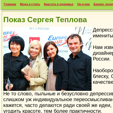
Главная
Мода и стиль
Красота и здоровье
Он и она
Бизнес леди
Показ Сергея Теплова
Депресс
имениты
Нам изве
дизайне
России.
Наоборо
блеску, 
качеств
Не то слово, пыльные и безусловно депресси
слишком уж индивидуальное переосмысливани
кажется, часто делаются ради своей же идеи, 
угодить красоте, тем более практичности.