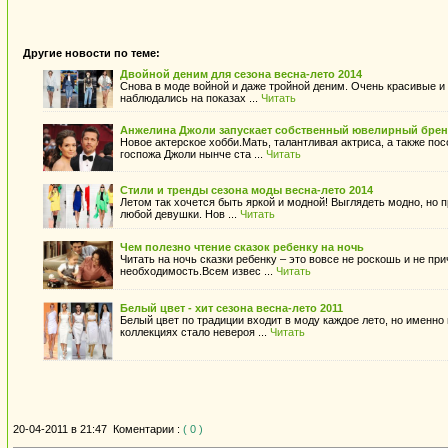
Другие новости по теме:
Двойной деним для сезона весна-лето 2014
Снова в моде войной и даже тройной деним. Очень красивые 
наблюдались на показах ...
Читать
Анжелина Джоли запускает собственный ювелирный бре
Новое актерское хобби.Мать, талантливая актриса, а также по
госпожа Джоли нынче ста ...
Читать
Стили и тренды сезона моды весна-лето 2014
Летом так хочется быть яркой и модной! Выглядеть модно, но 
любой девушки. Нов ...
Читать
Чем полезно чтение сказок ребенку на ночь
Читать на ночь сказки ребенку – это вовсе не роскошь и не п
необходимость.Всем извес ...
Читать
Белый цвет - хит сезона весна-лето 2011
Белый цвет по традиции входит в моду каждое лето, но именно
коллекциях стало невероя ...
Читать
20-04-2011 в 21:47
Коментарии :
( 0 )