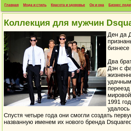
Главная
Мода и стиль
Красота и здоровье
Он и она
Бизнес леди
Коллекция для мужчин Dsqua
Ден да 
признан
бизнесе
Два бра
Дэн с ф
жизненн
удачным
переезд
мировой
1991 год
удалось
Спустя четыре года они смогли создать перв
названную именем их нового бренда Dsquared