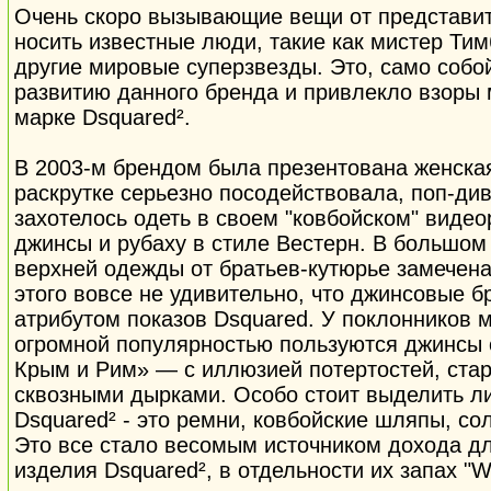
Очень скоро вызывающие вещи от представит
носить известные люди, такие как мистер Тим
другие мировые суперзвезды. Это, само собой
развитию данного бренда и привлекло взоры
марке Dsquared².
В 2003-м брендом была презентована женска
раскрутке серьезно посодействовала, поп-ди
захотелось одеть в своем "ковбойском" вид
джинсы и рубаху в стиле Вестерн. В большом
верхней одежды от братьев-кутюрье замечена 
этого вовсе не удивительно, что джинсовые 
атрибутом показов Dsquared. У поклонников м
огромной популярностью пользуются джинсы
Крым и Рим» — с иллюзией потертостей, стар
сквозными дырками. Особо стоит выделить ли
Dsquared² - это ремни, ковбойские шляпы, со
Это все стало весомым источником дохода 
изделия Dsquared², в отдельности их запах "Wo