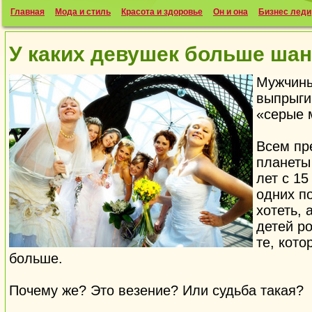
Главная
Мода и стиль
Красота и здоровье
Он и она
Бизнес леди
У каких девушек больше ша
Мужчины
выпрыги
«серые 
Всем пр
планеты
лет с 15
одних п
хотеть, 
детей ро
те, кото
больше.
Почему же? Это везение? Или судьба такая?