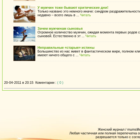
У мужчин тоже бывают критические дни!
Только названо это немного иначе: синдром раздражительност
недавно – всего лишь в ...
Читать
Зачем мужчинам сыновья
Огромное количество мужчин, ожидая момента первых родов св
сыновей. Естественно в эт ...
Читать
Неправильные «старые» истины
Большинство из нас живет в фантастическом мире, полном кли
имеют ничего общего с ...
Читать
20-04-2011 в 20:15
Коментарии :
( 0 )
Женский журнал / mumslife
Любая частичная или полная перепечатка 
разрешается только с согл