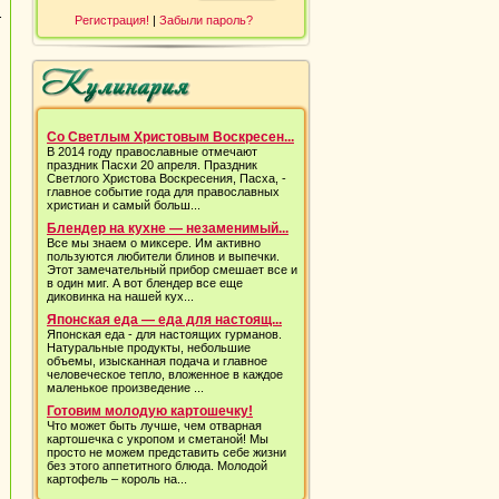
.
Регистрация!
|
Забыли пароль?
Со Светлым Христовым Воскресен...
В 2014 году православные отмечают
праздник Пасхи 20 апреля. Праздник
Светлого Христова Воскресения, Пасха, -
главное событие года для православных
христиан и самый больш...
Блендер на кухне — незаменимый...
Все мы знаем о миксере. Им активно
пользуются любители блинов и выпечки.
Этот замечательный прибор смешает все и
в один миг. А вот блендер все еще
диковинка на нашей кух...
Японская еда — еда для настоящ...
Японская еда - для настоящих гурманов.
Натуральные продукты, небольшие
объемы, изысканная подача и главное
человеческое тепло, вложенное в каждое
маленькое произведение ...
Готовим молодую картошечку!
Что может быть лучше, чем отварная
картошечка с укропом и сметаной! Мы
просто не можем представить себе жизни
без этого аппетитного блюда. Молодой
картофель – король на...