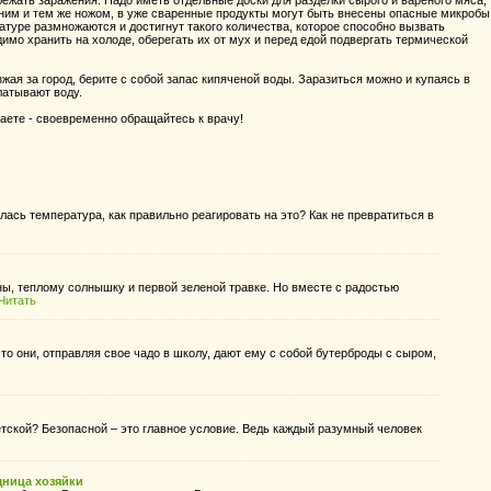
ежать заражения. Надо иметь отдельные доски для разделки сырого и вареного мяса,
дним и тем же ножом, в уже сваренные продукты могут быть внесены опасные микробы
ратуре размножаются и достигнут такого количества, которое способно вызвать
имо хранить на холоде, оберегать их от мух и перед едой подвергать термической
жая за город, берите с собой запас кипяченой воды. Заразиться можно и купаясь в
латывают воду.
ваете - своевременно обращайтесь к врачу!
ась температура, как правильно реагировать на это? Как не превратиться в
ы, теплому солнышку и первой зеленой травке. Но вместе с радостью
Читать
то они, отправляя свое чадо в школу, дают ему с собой бутерброды с сыром,
етской? Безопасной – это главное условие. Ведь каждый разумный человек
щница хозяйки