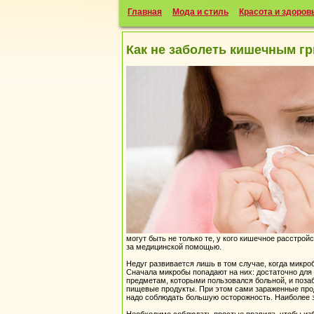
Главная
Мода и стиль
Красота и здоров
Как не заболеть кишечным г
могут быть не только те, у кого кишечное расстрой
за медицинской помощью.
Недуг развивается лишь в том случае, когда микро
Сначала микробы попадают на них: достаточно для э
предметам, которыми пользовался больной, и поза
пищевые продукты. При этом сами зараженные проду
надо соблюдать большую осторожность. Наиболее 