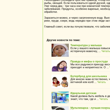
Необходимо соблюдать простые правила, чтобы изб
рыбы, овощей. Если пользоваться одной доской, о
Уже черед два - три часа они при комнатной темпе
заболевание. Продукты, особенно вареные, необход
обработке.
Заразиться можно, и через загрязненную воду. Выез
реке, пруде, озере, ведь нередко при этом люди заг
Главный совет, если вы почувствовали, что заболе
Другие новости по теме:
Температура у малыша
Если у вашего малыша повысил
истеричную мамочку, ...
Читать
Правда и мифы о простуде
Мы все радуемся приходу весн
приходят и неприятности. О ...
Бутерброд для школьника
Для многих мам естественно, ч
ветчиной или колб ...
Читать
Идеальная детская
Какой должна быть мебель в д
знает, что там, где и ...
Читать
Мультиварка - лучшая помо