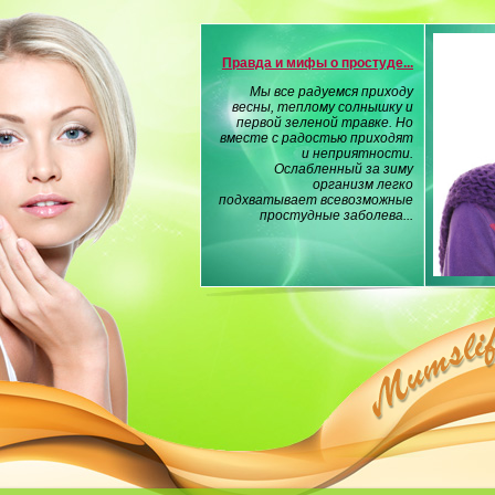
Правда и мифы о простуде...
Мы все радуемся приходу
весны, теплому солнышку и
первой зеленой травке. Но
вместе с радостью приходят
и неприятности.
Ослабленный за зиму
организм легко
подхватывает всевозможные
простудные заболева...