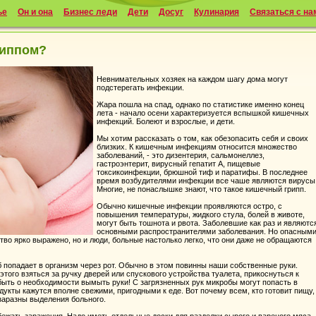
ье
Он и она
Бизнес леди
Дети
Досуг
Кулинария
Связаться с на
риппом?
Невнимательных хозяек на каждом шагу дома могут
подстерегать инфекции.
Жара пошла на спад, однако по статистике именно конец
лета - начало осени характеризуется вспышкой кишечных
инфекций. Болеют и взрослые, и дети.
Мы хотим рассказать о том, как обезопасить себя и своих
близких. К кишечным инфекциям относится множество
заболеваний, - это дизентерия, сальмонеллез,
гастроэнтерит, вирусный гепатит А, пищевые
токсикоинфекции, брюшной тиф и паратифы. В последнее
время возбудителями инфекции все чаше являются вирусы
Многие, не понаслышке знают, что такое кишечный грипп.
Обычно кишечные инфекции проявляются остро, с
повышения температуры, жидкого стула, болей в животе,
могут быть тошнота и рвота. Заболевшие как раз и являютс
основными распространителями заболевания. Но опасным
ство ярко выражено, но и люди, больные настолько легко, что они даже не обращаются
б попадает в организм через рот. Обычно в этом повинны наши собственные руки.
того взяться за ручку дверей или спускового устройства туалета, прикоснуться к
быть о необходимости вымыть руки! С загрязненных рук микробы могут попасть в
кты кажутся вполне свежими, пригодными к еде. Вот почему всем, кто готовит пищу,
заразны выделения больного.