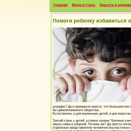
Главная
Мода и стиль
Красота и здоров
Помоги ребенку избавиться о
штрафы? Да и прекрасно просто, что большинство бо
бы цивилизованного общества.
Естественно, и для маленьких детей, и для взросл
Третий страх у детей: условно назван "боязнью уни
звука слива в уборной. Почему же? Да просто потом
отдельные представители человечества настолько