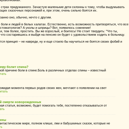
икроволновках.
: страх придуманного. Зачастую маленькие дети склонны к тому, чтобы выдумывать
щих сказочных персонажей и, при этом, очень сильно боятся их.
анно оно, обычно, нечто с другим.
 боли и людей в белых халатах. Естественно, есть возможность притворяться, что все
стоматологов? А уколы и шприцы? Вот, появилось сомнение!
, тем более, простить. Вы же взрослый, и боитесь! Не стоит твердить: "Что ты,
 что состарившись и выйдя на пенсию он будет с удовольствием ходить в больницу.
тся принцип – не навреди, ну и еще стоило бы научиться не боятся своих фобий и
ему болит спина?
ной причине боли в спине.Боль в различных отделах спины – известный
тать
ожидая момента первых родов своих жен, мечтают о появлении на свет
итать
ой смерти новорожденных
ая статья, возможно, будет помогать тебе, постепенно отказываться от
ать
тины
антастическом мире, полном клише, лжи и бабушкиных сказок, которые не
ть