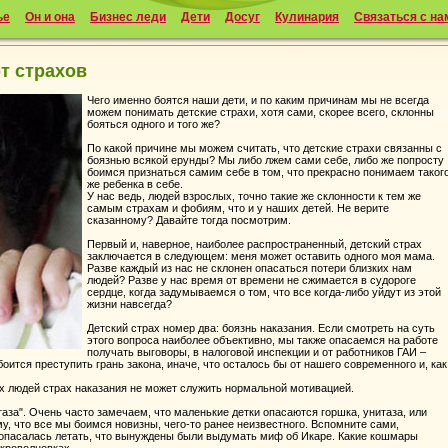
ье
Он и она
Бизнес леди
Дети
Досуг
Кулинария
Связаться с на
т страхов
Чего именно боятся наши дети, и по каким причинам мы не всегда
можем понимать детские страхи, хотя сами, скорее всего, склонны
бояться одного и того же?
По какой причине мы можем считать, что детские страхи связанны с
боязнью всякой ерунды? Мы либо лжем сами себе, либо же попросту
боимся признаться самим себе в том, что прекрасно понимаем таког
же ребенка в себе.
У нас ведь, людей взрослых, точно такие же склонности к тем же
самым страхам и фобиям, что и у наших детей. Не верите
сказанному? Давайте тогда посмотрим.
Первый и, наверное, наиболее распространенный, детский страх
заключается в следующем: меня может оставить одного моя мама.
Разве каждый из нас не склонен опасаться потери близких нам
людей? Разве у нас время от времени не сжимается в судороге
сердце, когда задумываемся о том, что все когда-либо уйдут из этой
жизни навсегда?
Детский страх номер два: боязнь наказания. Если смотреть на суть
этого вопроса наиболее объективно, мы также опасаемся на работе
получать выговоры, в налоговой инспекции и от работников ГАИ –
ится преступить грань закона, иначе, что осталось бы от нашего современного и, как
ых людей страх наказания не может служить нормальной мотивацией.
таза". Очень часто замечаем, что маленькие детки опасаются горшка, унитаза, или
у, что все мы боимся новизны, чего-то ранее неизвестного. Вспомните сами,
 опасалась летать, что вынуждены были выдумать миф об Икаре. Какие кошмары