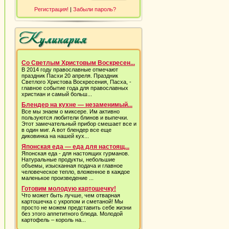
Регистрация!
|
Забыли пароль?
Со Светлым Христовым Воскресен...
В 2014 году православные отмечают
праздник Пасхи 20 апреля. Праздник
Светлого Христова Воскресения, Пасха, -
главное событие года для православных
христиан и самый больш...
Блендер на кухне — незаменимый...
Все мы знаем о миксере. Им активно
пользуются любители блинов и выпечки.
Этот замечательный прибор смешает все и
в один миг. А вот блендер все еще
диковинка на нашей кух...
Японская еда — еда для настоящ...
Японская еда - для настоящих гурманов.
Натуральные продукты, небольшие
объемы, изысканная подача и главное
человеческое тепло, вложенное в каждое
маленькое произведение ...
Готовим молодую картошечку!
Что может быть лучше, чем отварная
картошечка с укропом и сметаной! Мы
просто не можем представить себе жизни
без этого аппетитного блюда. Молодой
картофель – король на...