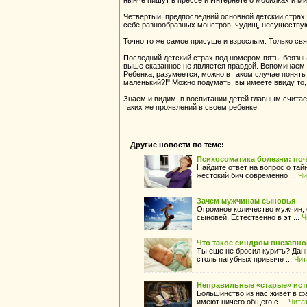
нынче пишут в прессе и Интернете о мобилках и м
Четвертый, предпоследний основной детский страх
себе разнообразных монстров, чудищ, несуществую
Точно то же самое присуще и взрослым. Только связ
Последний детский страх под номером пять: боязнь
выше сказанное не является правдой. Вспоминаем 
Ребенка, разумеется, можно в таком случае понять и
маленький?!" Можно подумать, вы имеете ввиду то,
Знаем и видим, в воспитании детей главным считае
таких же проявлений в своем ребенке!
Другие новости по теме:
Психосоматика болезни: поч
Найдите ответ на вопрос о тай
жестокий бич современно ...
Чи
Зачем мужчинам сыновья
Огромное количество мужчин, 
сыновей. Естественно в эт ...
Ч
Что такое синдром внезапн
Ты еще не бросил курить? Данн
столь пагубных привыче ...
Чит
Неправильные «старые» ис
Большинство из нас живет в ф
имеют ничего общего с ...
Чита