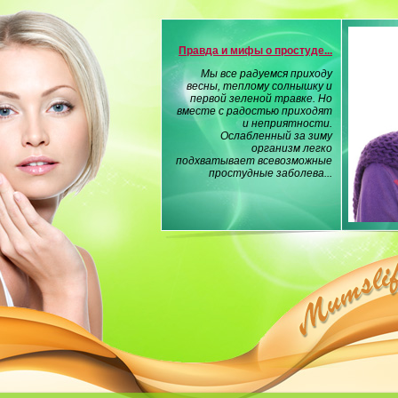
Правда и мифы о простуде...
Мы все радуемся приходу
весны, теплому солнышку и
первой зеленой травке. Но
вместе с радостью приходят
и неприятности.
Ослабленный за зиму
организм легко
подхватывает всевозможные
простудные заболева...